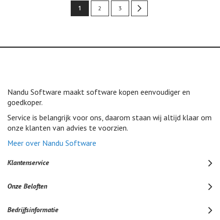
Pagina
U
1
Pagina
Pagina
Pagina
Volgende
2
3
lees
momenteel
pagina
Nandu Software maakt software kopen eenvoudiger en
goedkoper.
Service is belangrijk voor ons, daarom staan wij altijd klaar om
onze klanten van advies te voorzien.
Meer over Nandu Software
Klantenservice
Onze Beloften
Bedrijfsinformatie