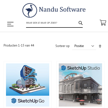
ZOEK
Producten
1
-
15
van
44
Van
Sorteer op
hoo
naar
laag
sort