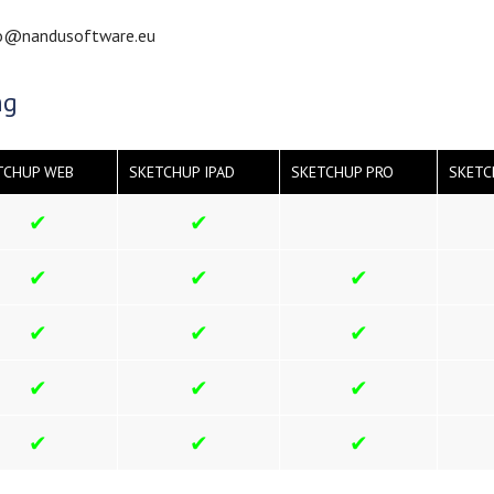
info@nandusoftware.eu
ng
TCHUP WEB
SKETCHUP IPAD
SKETCHUP PRO
SKETC
✔
✔
✔
✔
✔
✔
✔
✔
✔
✔
✔
✔
✔
✔