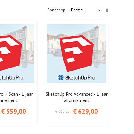
Van
Sorteer op
hoog
naar
laag
sorteren
o + Scan - 1 jaar
SketchUp Pro Advanced - 1 jaar
nnement
abonnement
€ 559,00
€ 629,00
€ 635,25