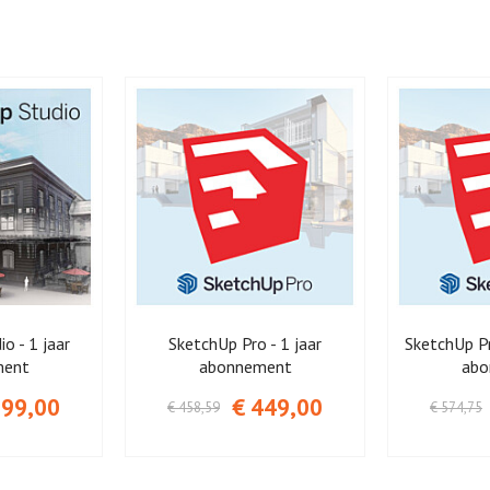
o - 1 jaar
SketchUp Pro - 1 jaar
SketchUp Pr
ment
abonnement
abo
899,00
€ 449,00
€ 458,59
€ 574,75