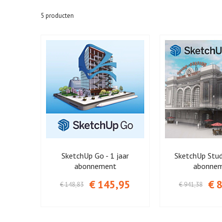
5
producten
SketchUp Go - 1 jaar
SketchUp Studi
abonnement
abonne
€ 145,95
€ 
€ 148,83
€ 941,38