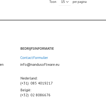
Toon
per pagina
BEDRIJFSINFORMATIE
Contactformulier
ven
info@nandusoftware.eu
Nederland:
(+31) 085 4019217
België:
(+32) 02 8086676