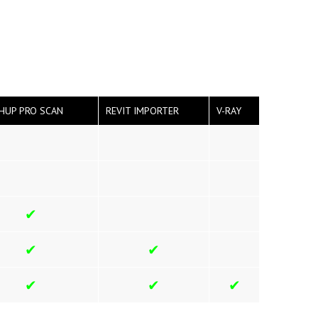
HUP PRO SCAN
REVIT IMPORTER
V-RAY
✔
✔
✔
✔
✔
✔