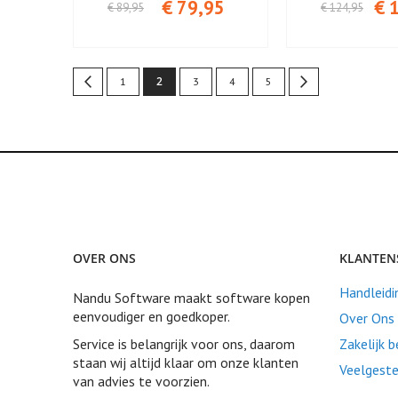
€ 79,95
€ 
€ 89,95
€ 124,95
Pagina
U lees momenteel pagina
Pagina
Vorige
Pagina
2
Pagina
Pagina
Pagina
Pagina
Volgende
1
3
4
5
OVER ONS
KLANTEN
Handleidi
Nandu Software maakt software kopen
eenvoudiger en goedkoper.
Over Ons
Service is belangrijk voor ons, daarom
Zakelijk 
staan wij altijd klaar om onze klanten
Veelgeste
van advies te voorzien.