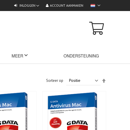
INLOGGEN
ACCOUNT AANMAKEN
MEER
ONDERSTEUNING
Van
Sorteer op
hoog
naar
laag
sorteren