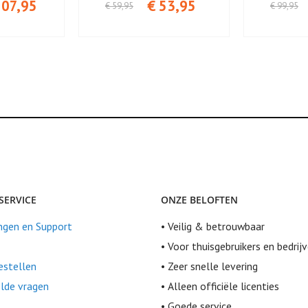
107,95
€ 53,95
€ 59,95
€ 99,95
SERVICE
ONZE BELOFTEN
ngen en Support
• Veilig & betrouwbaar
• Voor thuisgebruikers en bedrij
bestellen
• Zeer snelle levering
lde vragen
• Alleen officiële licenties
• Goede service