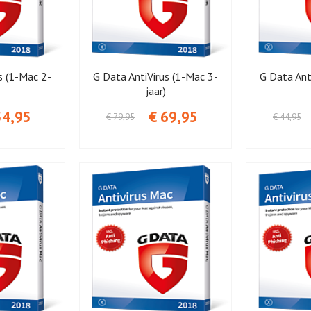
s (1-Mac 2-
G Data AntiVirus (1-Mac 3-
G Data Ant
jaar)
54,95
€ 69,95
€ 79,95
€ 44,95