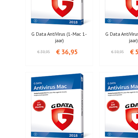
G Data AntiVirus (1-Mac 1-
G Data AntiViru
jaar)
jaar)
€ 36,95
€ 
€ 39,95
€ 59,95