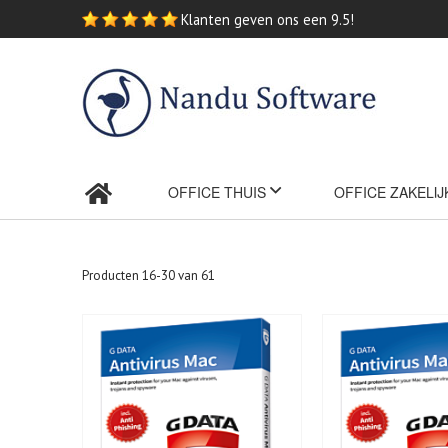
Ga
Klanten geven ons een 9.5!
naar
de
inhoud
OFFICE THUIS
OFFICE ZAKELIJ
Producten
16
-
30
van
61